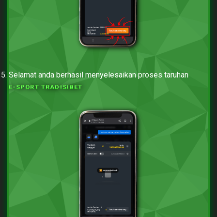
Selamat anda berhasil menyelesaikan proses taruhan
E-SPORT TRADISIBET