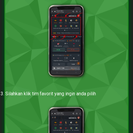
Silahkan klik tim favorit yang ingin anda pilih