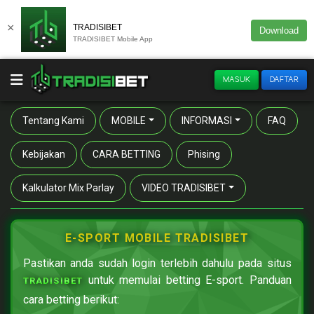
×
TRADISIBET
Download
TRADISIBET Mobile App
MASUK
DAFTAR
Tentang Kami
MOBILE
INFORMASI
FAQ
Kebijakan
CARA BETTING
Phising
Kalkulator Mix Parlay
VIDEO TRADISIBET
E-SPORT MOBILE TRADISIBET
Pastikan anda sudah login terlebih dahulu pada situs
untuk memulai betting E-sport. Panduan
TRADISIBET
cara betting berikut: