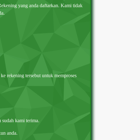
ekening yang anda daftarkan. Kami tidak
da.
m ke rekening tersebut untuk memproses
u sudah kami terima.
kun anda.