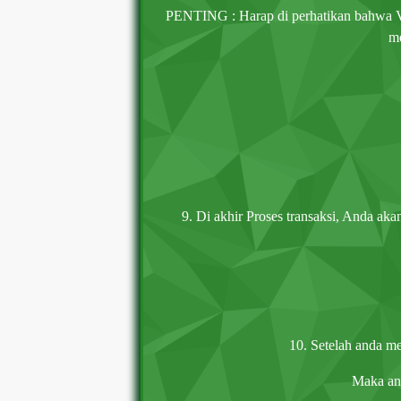
PENTING : Harap di perhatikan bahwa Vo
me
9. Di akhir Proses transaksi, Anda ak
10. Setelah anda me
Maka and